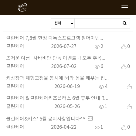
클린케어 7,8월 한정 디톡스프로그램 썸머이벤트 오픈^^
클린케어
2026-07-27
2
0
뜨거운 여름! 사바비안 단독 이벤트~! 모두 주목^^
클린케어
2026-07-02
6
0
키성장과 체형교정을 동시에!뇌와 몸을 깨우는 집중관리 BB CAMP 오픈 접수
클린케어
2026-06-19
4
0
클린케어 & 클린케어키즈플러스 6월 휴무 안내 및 공지사항입니다^^
클린케어
2026-05-26
1
0
클린케어&키즈⁺ 5월 공지사항입니다^^
클린케어
2026-04-22
1
0