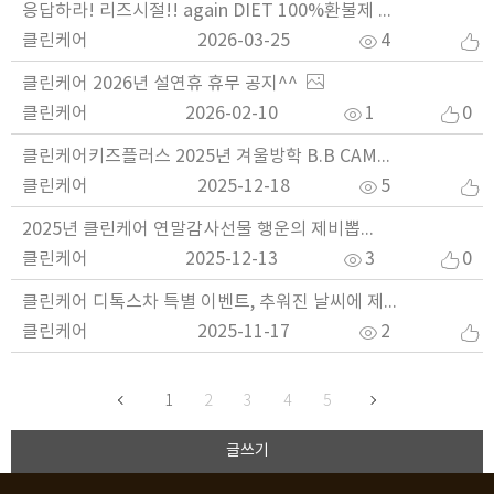
응답하라! 리즈시절!! again DIET 100%환불제 클린케어 다이어트
클린케어
2026-03-25
4
0
클린케어 2026년 설연휴 휴무 공지^^
클린케어
2026-02-10
1
0
클린케어키즈플러스 2025년 겨울방학 B.B CAMP 체형교정 집중관리 현재 접수 중~!!
클린케어
2025-12-18
5
0
2025년 클린케어 연말감사선물 행운의 제비뽑기^^
클린케어
2025-12-13
3
0
클린케어 디톡스차 특별 이벤트, 추워진 날씨에 제격입니다^^
클린케어
2025-11-17
2
0
1
2
3
4
5
글쓰기